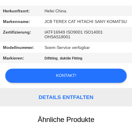
TRETEN
Herkunftsort:
Hefei China
SIE
Markenname:
JCB TEREX CAT HITACHI SANY KOMATSU
MIT
Zertifizierung:
IATF16949 ISO9001 ISO14001
OHSAS18001
UNS
Modellnummer:
Soem-Service verfügbar
IN
VERBINDUNG
Markieren:
,
Difitting
duktile Fitting
KONTAKT!
NACHRICHTEN
FORDERN
DETAILS ENTFALTEN
SIE
EIN
Ähnliche Produkte
ZITAT