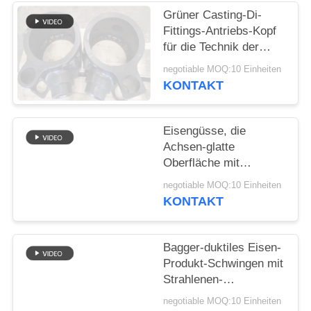
Grüner Casting-Di-
SITEMAP
Fittings-Antriebs-Kopf
für die Technik der
Maschinerie
PRIVACY
negotiable MOQ:10 Einheiten
KONTAKT
POLICY
Eisengüsse, die
Achsen-glatte
Oberfläche mit
genauem Maß steuern
negotiable MOQ:10 Einheiten
KONTAKT
Bagger-duktiles Eisen-
Produkt-Schwingen mit
Strahlenen-
Oberflächenbehandlung
negotiable MOQ:10 Einheiten