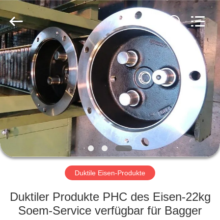
Casting
&
Forging
Factory.
All
Rights
Reserved.
Developed
HAUS
by
ECER
PRODUKTE
ÜBER
UNS
FABRIK-
AUSFLUG
Duktile Eisen-Produkte
Duktiler Produkte PHC des Eisen-22kg
QUALITÄTSKONTROLLE
Soem-Service verfügbar für Bagger