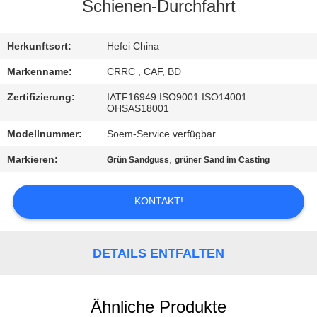
Schienen-Durchfahrt
TRETEN
SIE
Herkunftsort:
Hefei China
MIT
Markenname:
CRRC , CAF, BD
UNS
Zertifizierung:
IATF16949 ISO9001 ISO14001
OHSAS18001
IN
Modellnummer:
Soem-Service verfügbar
VERBINDUNG
Markieren:
,
Grün Sandguss
grüner Sand im Casting
NACHRICHTEN
KONTAKT!
FORDERN
SIE
DETAILS ENTFALTEN
EIN
ZITAT
Ähnliche Produkte