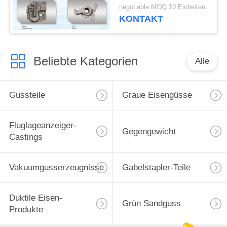
200kg verfügbar
negotiable MOQ:10 Einheiten
KONTAKT
Beliebte Kategorien
Alle
Gussteile
Graue Eisengüsse
Fluglageanzeiger-
Gegengewicht
Castings
Vakuumgusserzeugnisse
Gabelstapler-Teile
Duktile Eisen-
Grün Sandguss
Produkte