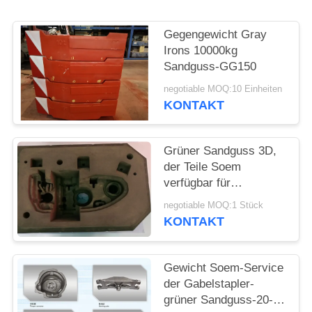
SITEMAP
Gegengewicht Gray
Irons 10000kg
Sandguss-GG150
PRIVACY
negotiable MOQ:10 Einheiten
POLICY
KONTAKT
Grüner Sandguss 3D,
der Teile Soem
verfügbar für
landwirtschaftliche
negotiable MOQ:1 Stück
Maschinerie druckt
KONTAKT
Gewicht Soem-Service
der Gabelstapler-
grüner Sandguss-20-