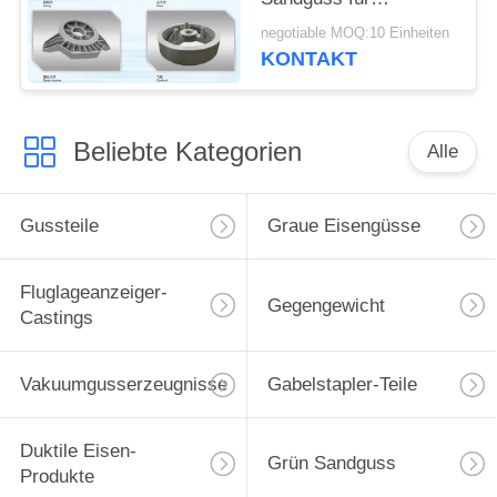
landwirtschaftliche
negotiable MOQ:10 Einheiten
Maschinerie ISO-
KONTAKT
Zertifikat
Beliebte Kategorien
Alle
Gussteile
Graue Eisengüsse
Fluglageanzeiger-
Gegengewicht
Castings
Vakuumgusserzeugnisse
Gabelstapler-Teile
Duktile Eisen-
Grün Sandguss
Produkte