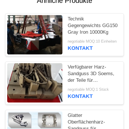
Ähnliche Produkte
SITEMAP
Technik
Gegengewichts GG150
PRIVACY
Gray Iron 10000Kg
POLICY
negotiable MOQ:10 Einheiten
KONTAKT
Verfügbarer Harz-
Sandguss 3D Soems,
der Teile für
Baumaschinen druckt
negotiable MOQ:1 Stück
KONTAKT
Glatter
Oberflächenharz-
Sandguss für