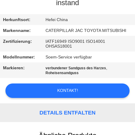
instand
TRETEN
SIE
Herkunftsort:
Hefei China
MIT
Markenname:
CATERPILLAR JAC TOYOTA MITSUBISHI
UNS
Zertifizierung:
IATF16949 ISO9001 ISO14001
OHSAS18001
IN
Modellnummer:
Soem-Service verfügbar
VERBINDUNG
Markieren:
,
verbundener Sandguss des Harzes
Roheisensandguss
NACHRICHTEN
KONTAKT!
FORDERN
SIE
DETAILS ENTFALTEN
EIN
ZITAT