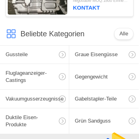
negotiable MOQ:1800 Einheiten
KONTAKT
Beliebte Kategorien
Alle
Gussteile
Graue Eisengüsse
Fluglageanzeiger-
Gegengewicht
Castings
Vakuumgusserzeugnisse
Gabelstapler-Teile
Duktile Eisen-
Grün Sandguss
Produkte