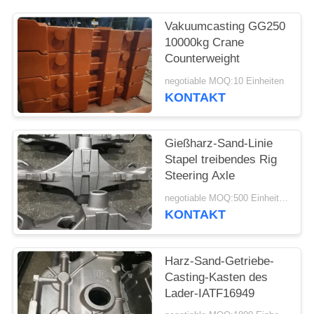
SITEMAP
Vakuumcasting GG250
10000kg Crane
Counterweight
PRIVACY
negotiable MOQ:10 Einheiten
POLICY
KONTAKT
Gießharz-Sand-Linie
Stapel treibendes Rig
Steering Axle
negotiable MOQ:500 Einheiten
KONTAKT
Harz-Sand-Getriebe-
Casting-Kasten des
Lader-IATF16949