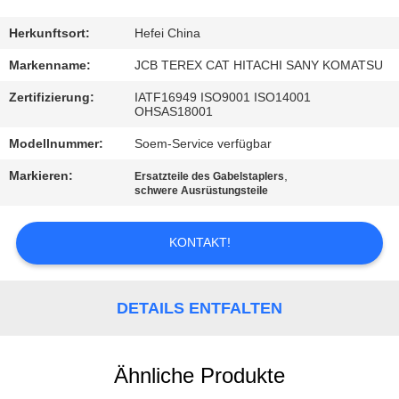
TRETEN
Herkunftsort:
Hefei China
SIE
Markenname:
JCB TEREX CAT HITACHI SANY KOMATSU
MIT
Zertifizierung:
IATF16949 ISO9001 ISO14001
OHSAS18001
UNS
Modellnummer:
Soem-Service verfügbar
IN
VERBINDUNG
Markieren:
,
Ersatzteile des Gabelstaplers
schwere Ausrüstungsteile
NACHRICHTEN
KONTAKT!
FORDERN
DETAILS ENTFALTEN
SIE
EIN
Ähnliche Produkte
ZITAT