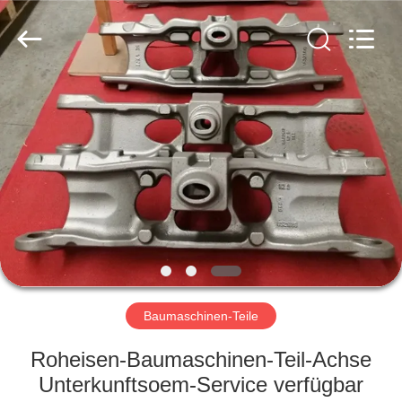
&
Forging
Factory.
All
Rights
Reserved.
Developed
by
HAUS
ECER
PRODUKTE
ÜBER
UNS
FABRIK-
AUSFLUG
Baumaschinen-Teile
Roheisen-Baumaschinen-Teil-Achse
QUALITÄTSKONTROLLE
Unterkunftsoem-Service verfügbar