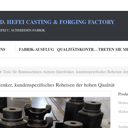
TD. HEFEI CASTING & FORGING FACTORY
HEFEI U. SCHMIEDEN-FABRIK
UNS
FABRIK-AUSFLUG
QUALITÄTSKONTROLLE
Teile für Baumaschinen-Achsen-Querlenker, kundenspezifisches Roheisen der
enker, kundenspezifisches Roheisen der hohen Qualität
Produk
Herkun
Marke
Zertifi