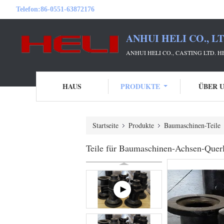
Telefon:
86-0551-63872176
ANHUI HELI CO., L
ANHUI HELI CO., CASTING LTD. 
HAUS
PRODUKTE
ÜBER 
Startseite
Produkte
Baumaschinen-Teile
Teile für Baumaschinen-Achsen-Querl