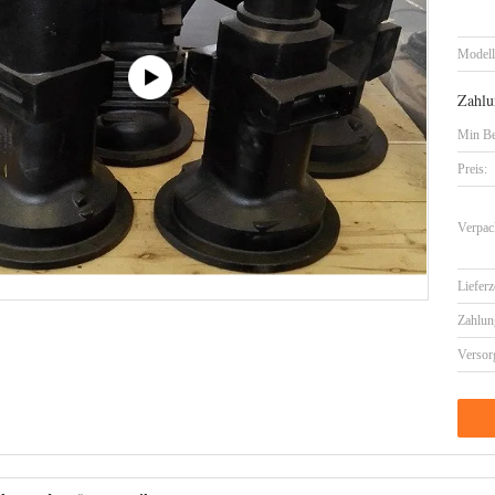
Model
Zahlu
Min Be
Preis:
Verpac
Lieferz
Zahlun
Versor