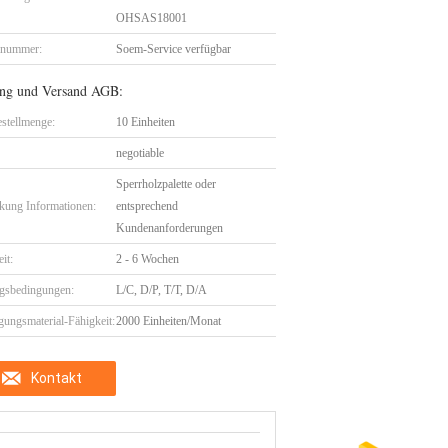
OHSAS18001
lnummer:
Soem-Service verfügbar
ng und Versand AGB:
stellmenge:
10 Einheiten
negotiable
Sperrholzpalette oder
kung Informationen:
entsprechend
Kundenanforderungen
eit:
2 - 6 Wochen
gsbedingungen:
L/C, D/P, T/T, D/A
gungsmaterial-Fähigkeit:
2000 Einheiten/Monat
Kontakt