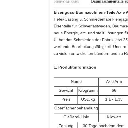
HERVORHEBEN:
Baumaschinenteile
s
,
Eisenguss-Baumaschinen-Teile Axle A
Hefei-Casting u. Schmiedenfabrik engagi
Eisenteile für Schwerlastwagen, Baumasc
neue Energie, etc. und stellt Lösungen f
U. hat das Schmieden der Fabrik jetzt 
werfende Bearbeitungsfähigkeit. Unsere P
zu vielen entwickelten Ländern und zu R
1. Produktinformation
Name
Axle Arm
Gewicht
Kilogramm
66
Preis
USD/kg
1.1 - 1,35
Oberflächenbehandlung
Gießerei-Linie
Kilowatt
Zahlung
30 Tage nachdem dem