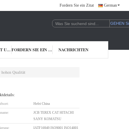
Fordern Sie ein Zitat
German
TRETEN SIE MIT UNS IN VERBINDUNG
FORDERN SIE EIN ZITAT
NACHRICHTEN
 hohen Qualität
tdetails:
ftsort:
Hefei China
nname:
JCB TEREX CAT HITACHI
SANY KOMATSU
zierung:
IATF16949 ISO9001 ISO14001