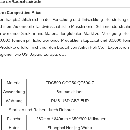
chwere Ausrüstungsteile
rm Competitive Price
ert hauptsächlich sich in der Forschung und Entwicklung, Herstellung 
hinen, Automobile, landwirtschaftliche Maschinerie, Schienendurchfahr
ür werfende Struktur und Material für globalen Markt zur Verfügung. Hef
250.000 Tonnen jährliche werfende Produktionskapazität und 30.000 To
rodukte erfüllen nicht nur den Bedarf von Anhui Heli Co. , Exportieren
egionen wie US, Japan, Europa, etc.
Material
FDC500 GGG50 QT500-7
Anwendung
Baumaschinen
Währung
RMB USD GBP EUR
Strahlen und Reiben durch Roboter
Flasche
1280mm * 840mm * 350/300 Millimeter
Hafen
Shanghai Nanjing Wuhu