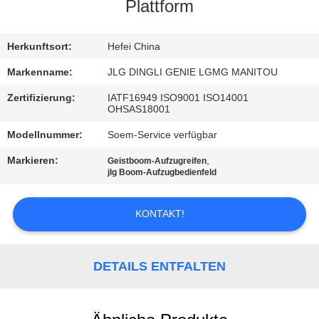
Plattform
TRETEN
SIE
Herkunftsort:
Hefei China
MIT
Markenname:
JLG DINGLI GENIE LGMG MANITOU
UNS
Zertifizierung:
IATF16949 ISO9001 ISO14001
OHSAS18001
IN
Modellnummer:
Soem-Service verfügbar
VERBINDUNG
Markieren:
,
Geistboom-Aufzugreifen
jlg Boom-Aufzugbedienfeld
NACHRICHTEN
KONTAKT!
FORDERN
SIE
DETAILS ENTFALTEN
EIN
ZITAT