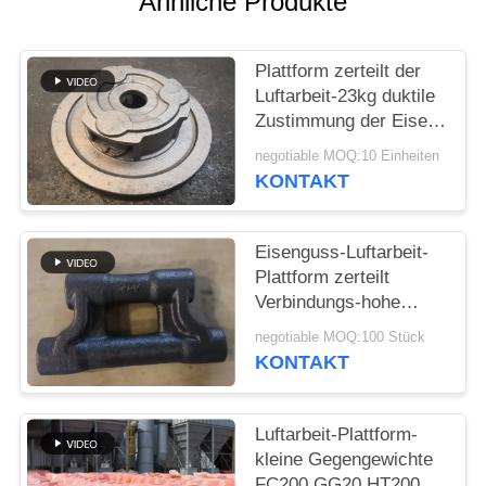
Ähnliche Produkte
SITEMAP
Plattform zerteilt der
Luftarbeit-23kg duktile
PRIVACY
Zustimmung der Eisen-
POLICY
Produkt-PHC ISO9001
negotiable MOQ:10 Einheiten
KONTAKT
Eisenguss-Luftarbeit-
Plattform zerteilt
Verbindungs-hohe
Casting-Qualität mit
negotiable MOQ:100 Stück
PPMs 1000
KONTAKT
Luftarbeit-Plattform-
kleine Gegengewichte
FC200 GG20 HT200