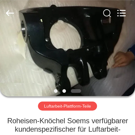
Casting
&
Forging
Factory.
All
Rights
Reserved.
Developed
HAUS
by
ECER
PRODUKTE
ÜBER
UNS
FABRIK-
AUSFLUG
Luftarbeit-Plattform-Teile
Roheisen-Knöchel Soems verfügbarer
QUALITÄTSKONTROLLE
kundenspezifischer für Luftarbeit-