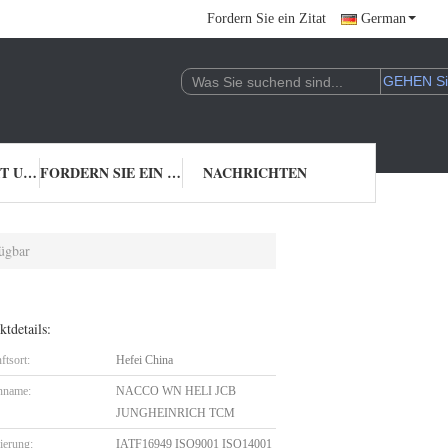
Fordern Sie ein Zitat
German
TRETEN SIE MIT UNS IN VERBINDUNG
FORDERN SIE EIN ZITAT
NACHRICHTEN
ügbar
tdetails:
ftsort:
Hefei China
nname:
NACCO WN HELI JCB
JUNGHEINRICH TCM
zierung:
IATF16949 ISO9001 ISO14001