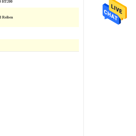
0 HT200
d Reiben