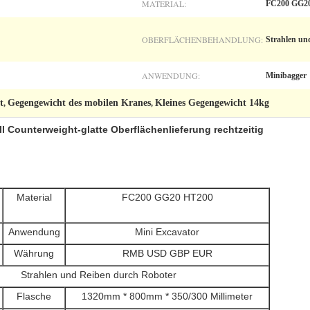
MATERIAL:
FC200 GG2
OBERFLÄCHENBEHANDLUNG:
Strahlen un
ANWENDUNG:
Minibagger
t
Gegengewicht des mobilen Kranes
Kleines Gegengewicht 14kg
,
,
l Counterweight-glatte Oberflächenlieferung rechtzeitig
Material
FC200 GG20 HT200
Anwendung
Mini Excavator
Währung
RMB USD GBP EUR
Strahlen und Reiben durch Roboter
Flasche
1320mm * 800mm * 350/300 Millimeter