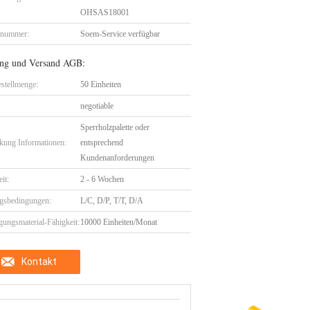
OHSAS18001
lnummer:
Soem-Service verfügbar
ng und Versand AGB:
stellmenge:
50 Einheiten
negotiable
Sperrholzpalette oder
kung Informationen:
entsprechend
Kundenanforderungen
eit:
2 - 6 Wochen
gsbedingungen:
L/C, D/P, T/T, D/A
gungsmaterial-Fähigkeit:
10000 Einheiten/Monat
Kontakt