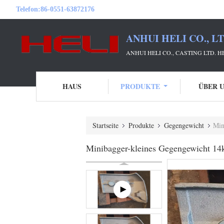
Telefon:
86-0551-63872176
ANHUI HELI CO., L
ANHUI HELI CO., CASTING LTD. 
HAUS
PRODUKTE
ÜBER 
Startseite
Produkte
Gegengewicht
Min
Minibagger-kleines Gegengewicht 14k