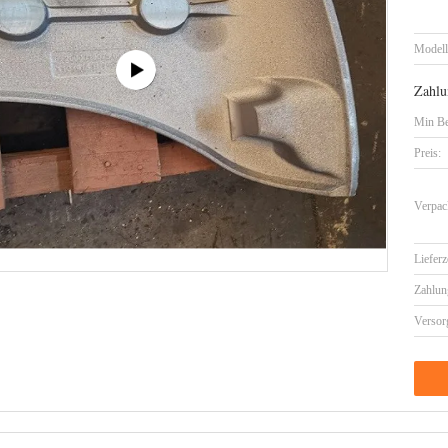
Model
Zahlu
Min Be
Preis:
Verpac
Lieferz
Zahlun
Versor