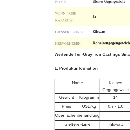
NAME:
Kleines Gegengewicht
WENN FREIE
Ja
KAPAZITÄT:
GIESSEREI-LINIE:
Kilowatt
HERVORHEBEN:
Roheisengegengewich
Werfende Teil-Gray Iron Castings Smal
1. Produktinformation
Name
Kleines
Gegengewicht
Gewicht
Kilogramm
14
Preis
USD/kg
0.7 - 1,0
Oberflächenbehandlung
Gießerei-Linie
Kilowatt