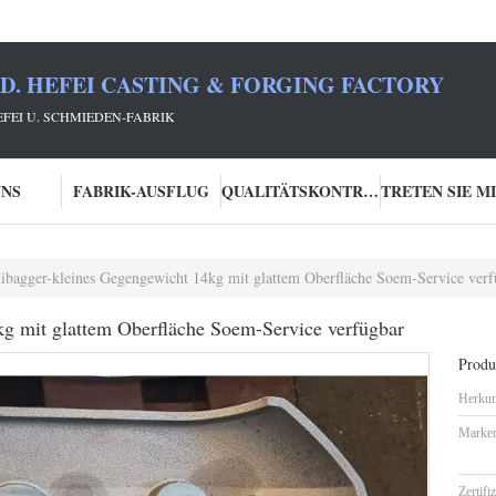
TD. HEFEI CASTING & FORGING FACTORY
HEFEI U. SCHMIEDEN-FABRIK
UNS
FABRIK-AUSFLUG
QUALITÄTSKONTROLLE
ibagger-kleines Gegengewicht 14kg mit glattem Oberfläche Soem-Service verf
g mit glattem Oberfläche Soem-Service verfügbar
Produk
Herkun
Marke
Zertifi