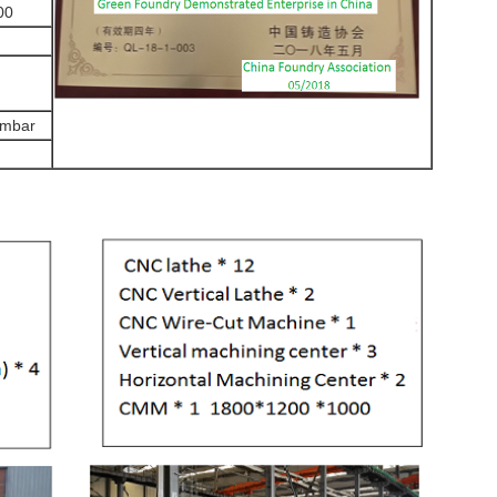
00
hmbar