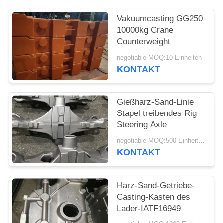
SITEMAP
Vakuumcasting GG250
10000kg Crane
Counterweight
PRIVACY
negotiable MOQ:10 Einheiten
POLICY
KONTAKT
Gießharz-Sand-Linie
Stapel treibendes Rig
Steering Axle
negotiable MOQ:500 Einheiten
KONTAKT
Harz-Sand-Getriebe-
Casting-Kasten des
Lader-IATF16949