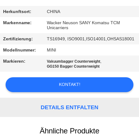
TRETEN
Herkunftsort:
CHINA
SIE
Markenname:
Wacker Neuson SANY Komatsu TCM
Unicarriers
MIT
Zertifizierung:
TS16949, ISO9001,ISO14001,OHSAS18001
UNS
Modellnummer:
MINI
IN
VERBINDUNG
Markieren:
,
Vakuumbagger Counterweight
GG150 Bagger Counterweight
NACHRICHTEN
KONTAKT!
FORDERN
DETAILS ENTFALTEN
SIE
EIN
Ähnliche Produkte
ZITAT