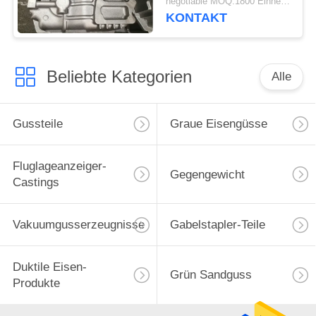
negotiable MOQ:1800 Einheiten
KONTAKT
Beliebte Kategorien
Alle
Gussteile
Graue Eisengüsse
Fluglageanzeiger-
Gegengewicht
Castings
Vakuumgusserzeugnisse
Gabelstapler-Teile
Duktile Eisen-
Grün Sandguss
Produkte