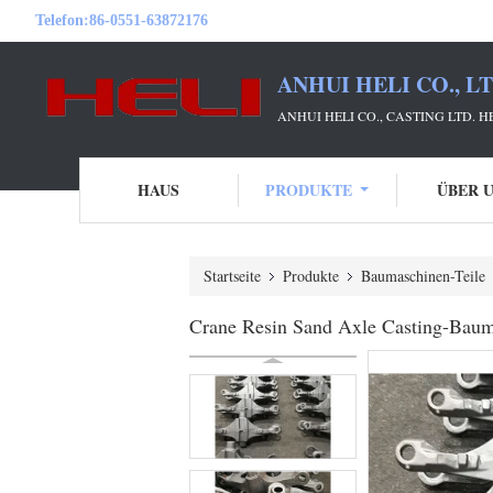
Telefon:
86-0551-63872176
ANHUI HELI CO., L
ANHUI HELI CO., CASTING LTD. 
HAUS
PRODUKTE
ÜBER 
Startseite
Produkte
Baumaschinen-Teile
Crane Resin Sand Axle Casting-Baum