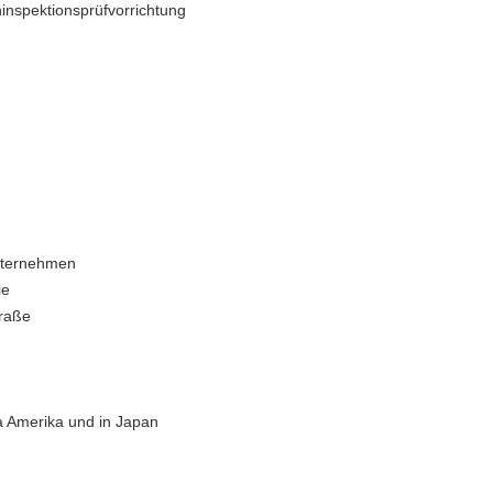
ninspektionsprüfvorrichtung
nternehmen
ie
traße
a Amerika und in Japan