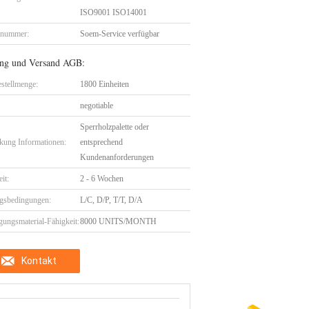
ISO9001 ISO14001
lnummer:
Soem-Service verfügbar
ng und Versand AGB:
stellmenge:
1800 Einheiten
negotiable
Sperrholzpalette oder
kung Informationen:
entsprechend
Kundenanforderungen
eit:
2 - 6 Wochen
gsbedingungen:
L/C, D/P, T/T, D/A
gungsmaterial-Fähigkeit:
8000 UNITS/MONTH
Kontakt