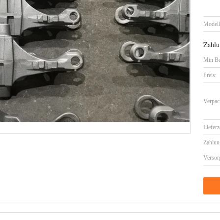
Model
Zahlu
Min Be
Preis:
Verpac
Lieferz
Zahlun
Versor