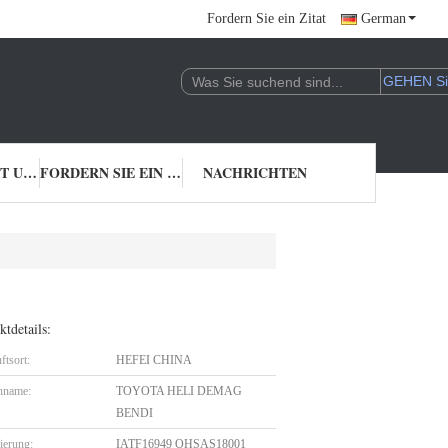
Fordern Sie ein Zitat
German
TRETEN SIE MIT UNS IN VERBINDUNG
FORDERN SIE EIN ZITAT
NACHRICHTEN
tdetails:
ftsort:
HEFEI CHINA
nname:
TOYOTA HELI DEMAG
BENDI
zierung:
IATF16949 OHSAS18001