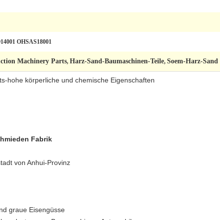
O14001 OHSAS18001
uction Machinery Parts
Harz-Sand-Baumaschinen-Teile
Soem-Harz-Sand 
,
,
rts-hohe körperliche und chemische Eigenschaften
schmieden Fabrik
tadt von Anhui-Provinz
 und graue Eisengüsse