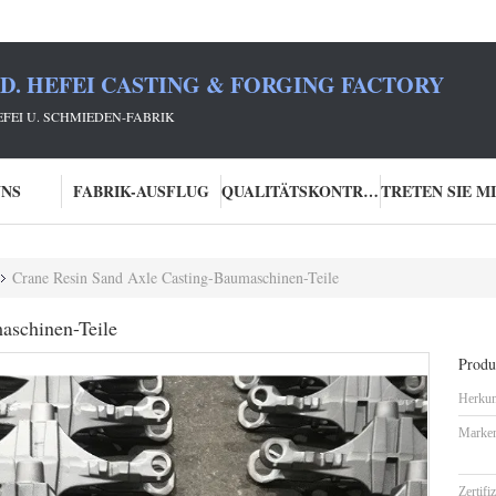
TD. HEFEI CASTING & FORGING FACTORY
HEFEI U. SCHMIEDEN-FABRIK
UNS
FABRIK-AUSFLUG
QUALITÄTSKONTROLLE
Crane Resin Sand Axle Casting-Baumaschinen-Teile
aschinen-Teile
Produk
Herkun
Marke
Zertifi