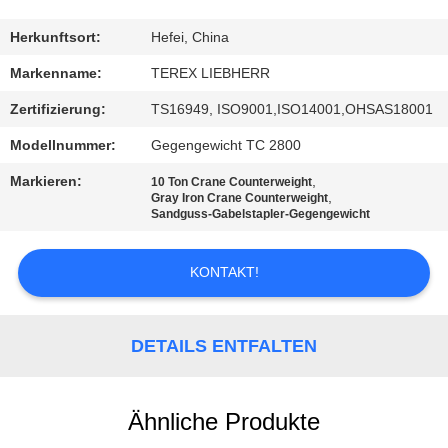
TRETEN
Herkunftsort:
Hefei, China
SIE
Markenname:
TEREX LIEBHERR
MIT
Zertifizierung:
TS16949, ISO9001,ISO14001,OHSAS18001
UNS
Modellnummer:
Gegengewicht TC 2800
IN
Markieren:
,
10 Ton Crane Counterweight
VERBINDUNG
,
Gray Iron Crane Counterweight
Sandguss-Gabelstapler-Gegengewicht
NACHRICHTEN
KONTAKT!
FORDERN
DETAILS ENTFALTEN
SIE
EIN
Ähnliche Produkte
ZITAT