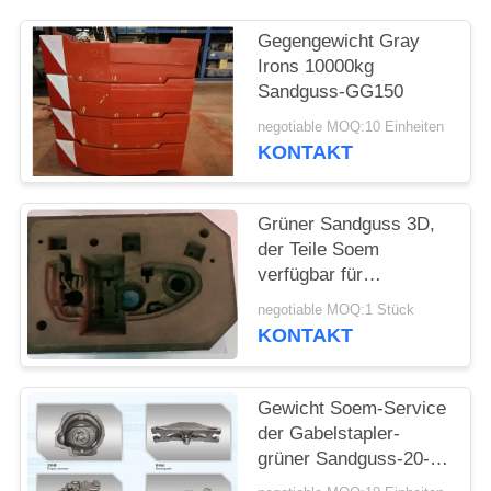
SITEMAP
Gegengewicht Gray
Irons 10000kg
Sandguss-GG150
PRIVACY
negotiable MOQ:10 Einheiten
POLICY
KONTAKT
Grüner Sandguss 3D,
der Teile Soem
verfügbar für
landwirtschaftliche
negotiable MOQ:1 Stück
Maschinerie druckt
KONTAKT
Gewicht Soem-Service
der Gabelstapler-
grüner Sandguss-20-
200kg verfügbar