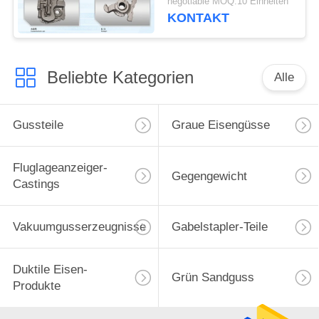
negotiable MOQ:10 Einheiten
KONTAKT
Beliebte Kategorien
Alle
Gussteile
Graue Eisengüsse
Fluglageanzeiger-
Gegengewicht
Castings
Vakuumgusserzeugnisse
Gabelstapler-Teile
Duktile Eisen-
Grün Sandguss
Produkte