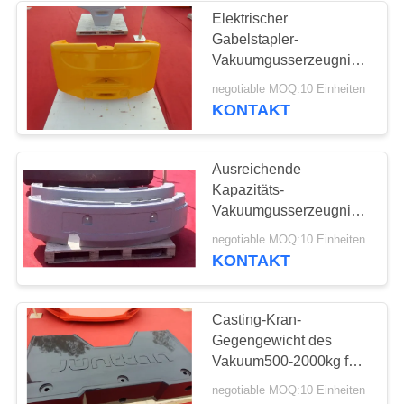
Elektrischer
Gabelstapler-
17
Vakuumgusserzeugnis-
Duktile Eisen-
Gegengewichte Soem-
negotiable MOQ:10 Einheiten
Service verfügbar
KONTAKT
Produkte
Ausreichende
Kapazitäts-
Vakuumgusserzeugnis-
Gegengewichte für
25
negotiable MOQ:10 Einheiten
Minibagger
KONTAKT
Grün Sandguss
Casting-Kran-
Gegengewicht des
Vakuum500-2000kg für
Stapel-treibende Anlage
negotiable MOQ:10 Einheiten