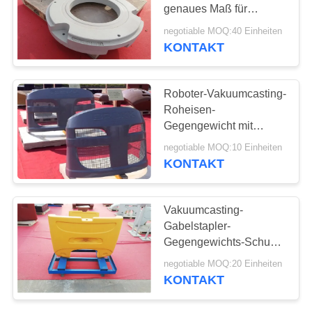
genaues Maß für
SITEMAP
landwirtschaftliche
negotiable MOQ:40 Einheiten
Maschinen
KONTAKT
33
PRIVACY
Vakuumgusserzeugniss
POLICY
Roboter-Vakuumcasting-
Roheisen-
Gegengewicht mit
genauem Maß
negotiable MOQ:10 Einheiten
KONTAKT
30
Vakuumcasting-
Gabelstapler-
Gabelstapler-Teile
Gegengewichts-Schuss-
Explosions-Oberfläche
negotiable MOQ:20 Einheiten
mit Soem-Service
KONTAKT