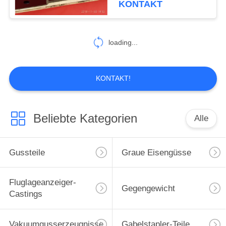
KONTAKT
26
loading...
Harz-Sandguss
KONTAKT!
Beliebte Kategorien
Alle
16
Verlorene Schaum-
Gussteile
Graue Eisengüsse
Castings
Fluglageanzeiger-
Gegengewicht
Castings
Vakuumgusserzeugnisse
Gabelstapler-Teile