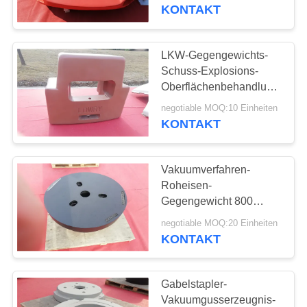
der ausreichenden
KONTAKT
Kapazität
TRETEN
SIE
LKW-Gegengewichts-
12
MIT
Schuss-Explosions-
Fluglageanzeiger-
Oberflächenbehandlung
UNS
Soem-Service des
Castings
negotiable MOQ:10 Einheiten
IN
Graueisen-GG150
KONTAKT
VERBINDUNG
Vakuumverfahren-
NACHRICHTEN
Roheisen-
Gegengewicht 800
50
Kilogramm Gewicht
FORDERN
negotiable MOQ:20 Einheiten
FC150 GG15 HT150
KONTAKT
SIE
Gegengewicht
Soem-Service-
EIN
Gabelstapler-
ZITAT
Vakuumgusserzeugnis-