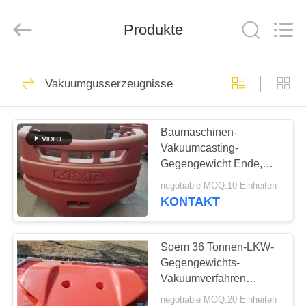
&
Forging
Factory.
Produkte
All
Rights
Reserved.
Developed
by
HAUS
57
ECER
Vakuumgusserzeugnisse
Gussteile
PRODUKTE
Baumaschinen-
Vakuumcasting-
ÜBER
Gegengewicht Ende,
UNS
welches die
negotiable MOQ:10 Einheiten
ausreichende Kapazität
KONTAKT
malt
23
FABRIK-
AUSFLUG
Soem 36 Tonnen-LKW-
Graue Eisengüsse
Gegengewichts-
Vakuumverfahren
QUALITÄTSKONTROLLE
FC150 GG15 HT150 mit
negotiable MOQ:20 Einheiten