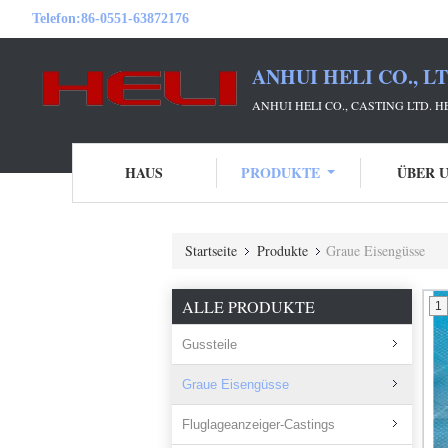
Telefon:
86-0551-63872176
ANHUI HELI CO., L
ANHUI HELI CO., CASTING LTD. 
HAUS
PRODUKTE
ÜBER 
Startseite
Produkte
Graue Eisengüsse
ALLE PRODUKTE
1
Gussteile
Graue Eisengüsse
Fluglageanzeiger-Castings