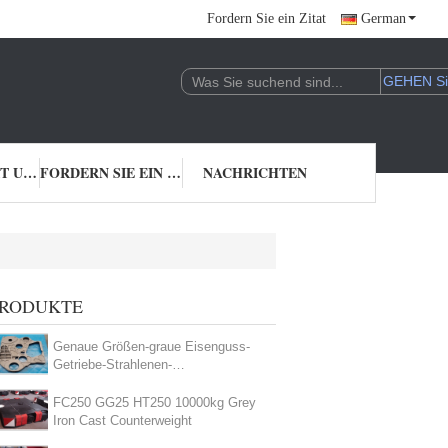
Fordern Sie ein Zitat
German
TRETEN SIE MIT UNS IN VERBINDUNG
FORDERN SIE EIN ZITAT
NACHRICHTEN
RODUKTE
Genaue Größen-graue Eisenguss-
Getriebe-Strahlenen-
Oberflächenbehandlung
FC250 GG25 HT250 10000kg Grey
Iron Cast Counterweight