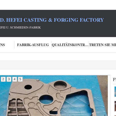
TD. HEFEI CASTING & FORGING FACTORY
HEFEI U. SCHMIEDEN-FABRIK
UNS
FABRIK-AUSFLUG
QUALITÄTSKONTROLLE
P
2
3
4
5