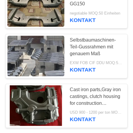
GG150
SITEMAP
negotiable MOQ:50 Einheiten
KONTAKT
33
PRIVACY
Vakuumgusserzeugniss
POLICY
Selbstbaumaschinen-
Teil-Gussrahmen mit
genauem Maß
EXW FOB CIF DDU MOQ:50 Einheiten
KONTAKT
30
Cast iron parts,Gray iron
castings, clutch housing
Gabelstapler-Teile
for construction
machinery
USD 900 - 1200 per ton MOQ:10 Einheiten
KONTAKT