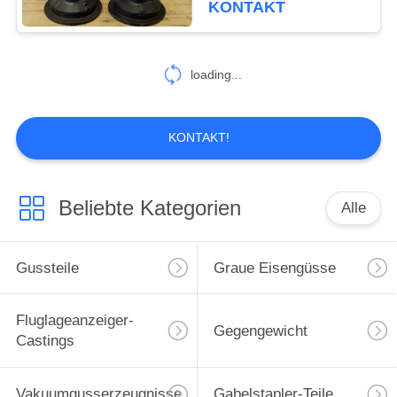
KONTAKT
26
loading...
Harz-Sandguss
KONTAKT!
Beliebte Kategorien
Alle
16
Verlorene Schaum-
Gussteile
Graue Eisengüsse
Castings
Fluglageanzeiger-
Gegengewicht
Castings
Vakuumgusserzeugnisse
Gabelstapler-Teile