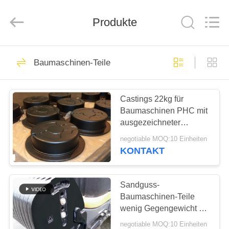
Casting
&
Forging
Produkte
Factory.
All
Rights
Reserved.
Developed
HAUS
57
by
ECER
Baumaschinen-Teile
Gussteile
PRODUKTE
Castings 22kg für
Baumaschinen PHC mit
ÜBER
ausgezeichneter
UNS
Endbeschichtung
negotiable MOQ:10 Einheiten
KONTAKT
23
FABRIK-
AUSFLUG
Sandguss-
Graue Eisengüsse
Baumaschinen-Teile
wenig Gegengewicht mit
QUALITÄTSKONTROLLE
Endmalerei
negotiable MOQ:10 Einheiten