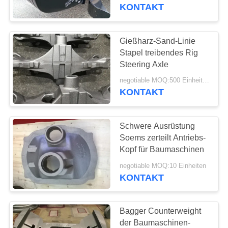
KONTAKT
TRETEN
SIE
Gießharz-Sand-Linie
12
MIT
Stapel treibendes Rig
Fluglageanzeiger-
Steering Axle
UNS
Castings
negotiable MOQ:500 Einheiten
IN
KONTAKT
VERBINDUNG
Schwere Ausrüstung
NACHRICHTEN
Soems zerteilt Antriebs-
Kopf für Baumaschinen
50
FORDERN
negotiable MOQ:10 Einheiten
KONTAKT
SIE
Gegengewicht
EIN
Bagger Counterweight
ZITAT
der Baumaschinen-