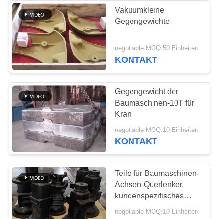
Vakuumkleine
Gegengewichte
17
Duktile Eisen-
negotiable MOQ:50 Einheiten
KONTAKT
Produkte
Gegengewicht der
Baumaschinen-10T für
Kran
25
negotiable MOQ:10 Einheiten
KONTAKT
Grün Sandguss
Teile für Baumaschinen-
Achsen-Querlenker,
kundenspezifisches
Roheisen der hohen
negotiable MOQ:10 Einheiten
Qualität