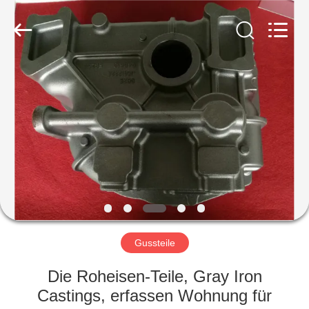
&
Forging
Factory.
All
Rights
Reserved.
Developed
by
HAUS
ECER
PRODUKTE
ÜBER
UNS
FABRIK-
AUSFLUG
Gussteile
Die Roheisen-Teile, Gray Iron
QUALITÄTSKONTROLLE
Castings, erfassen Wohnung für