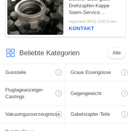
Drehzapfen-Kappe
Soem-Service
verfügbar
negotiable MOQ:2100 Einheiten
KONTAKT
Beliebte Kategorien
Alle
Gussteile
Graue Eisengüsse
Fluglageanzeiger-
Gegengewicht
Castings
Vakuumgusserzeugnisse
Gabelstapler-Teile