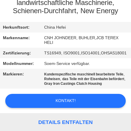
landwirtschaftliche Maschinerie,
TRETEN
Schienen-Durchfahrt, New Energy
SIE
Herkunftsort:
China Hefei
MIT
UNS
Markenname:
CNH JOHNDEER, BUHLER,JCB TEREX
HELI
IN
Zertifizierung:
TS16949, ISO9001,ISO14001,OHSAS18001
VERBINDUNG
Modellnummer:
Soem-Service verfügbar.
Markieren:
,
Kundenspezifische maschinell bearbeitete Teile
NACHRICHTEN
,
,
Roheisen
das Teile mit der Eisenbahn befördert
Gray Iron Castings Clutch Housing
FORDERN
KONTAKT!
SIE
EIN
DETAILS ENTFALTEN
ZITAT