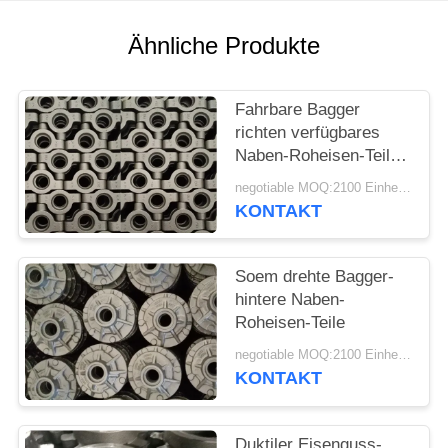
SITEMAP
Ähnliche Produkte
PRIVACY
Fahrbare Bagger
POLICY
richten verfügbares
Naben-Roheisen-Teile
Soem auf
negotiable MOQ:2100 Einheiten
KONTAKT
Soem drehte Bagger-
hintere Naben-
Roheisen-Teile
negotiable MOQ:2100 Einheiten
KONTAKT
Duktiler Eisenguss-