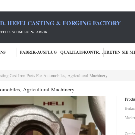
TD. HEFEI CASTING & FORGING FACTORY
HEFEI U. SCHMIEDEN-FABRIK
UNS
FABRIK-AUSFLUG
QUALITÄTSKONTROLLE
ting Cast Iron Parts For Automobiles, Agricultural Machinery
tomobiles, Agricultural Machinery
Produk
Herkun
Marke
Zertifi