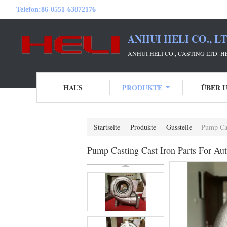
Telefon:
86-0551-63872176
ANHUI HELI CO., L
ANHUI HELI CO., CASTING LTD. 
HAUS
PRODUKTE
ÜBER 
Startseite
Produkte
Gussteile
Pump Cas
Pump Casting Cast Iron Parts For Au