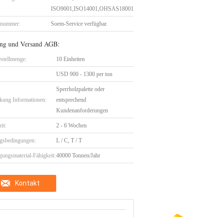
ISO9001,ISO14001,OHSAS18001
lnummer:
Soem-Service verfügbar.
ng und Versand AGB:
stellmenge:
10 Einheiten
USD 900 - 1300 per ton
Sperrholzpalette oder
kung Informationen:
entsprechend
Kundenanforderungen
eit:
2 - 6 Wochen
gsbedingungen:
L / C, T / T
gungsmaterial-Fähigkeit:
40000 Tonnen/Jahr
Kontakt