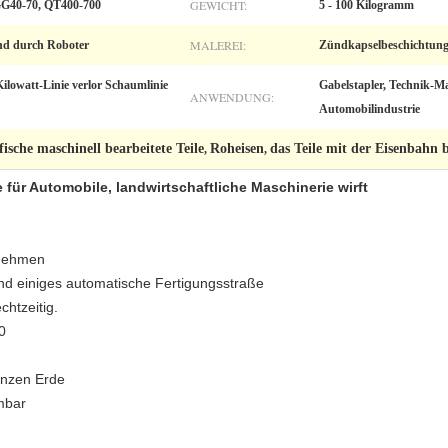
GEWICHT:
G40-70, QT400-700
5 - 100 Kilogramm
MALEREI:
end durch Roboter
Zündkapselbeschichtun
ilowatt-Linie verlor Schaumlinie
Gabelstapler, Technik-Ma
ANWENDUNG:
Automobilindustrie
ische maschinell bearbeitete Teile
Roheisen
das Teile mit der Eisenbahn 
,
,
für Automobile, landwirtschaftliche Maschinerie wirft
rnehmen
nd einiges automatische Fertigungsstraße
chtzeitig.
0
anzen Erde
mbar