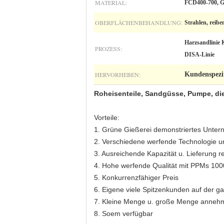
MATERIAL:
FCD400-700, G
OBERFLÄCHENBEHANDLUNG:
Strahlen, reib
Harzsandlinie K
PROZESS:
DISA-Linie
HERVORHEBEN:
Kundenspezif
Roheisenteile, Sandgüsse, Pumpe, die 
Vorteile:
1. Grüne Gießerei demonstriertes Unte
2. Verschiedene werfende Technologie u
3. Ausreichende Kapazität u. Lieferung re
4. Hohe werfende Qualität mit PPMs 100
5. Konkurrenzfähiger Preis
6. Eigene viele Spitzenkunden auf der g
7. Kleine Menge u. große Menge anneh
8. Soem verfügbar