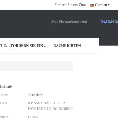
Fordern Sie ein Zitat
German
TRETEN SIE MIT UNS IN VERBINDUNG
FORDERN SIE EIN ZITAT
NACHRICHTEN
tdetails:
ftsort:
China Hefei
nname:
JCB SANY NACCO TEREX
TOYOTA HELI JUNGHEINRICH
zierung:
TS16949,