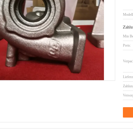
Model
Zahlu
Min Be
Preis:
Verpac
Lieferz
Zahlun
Versor