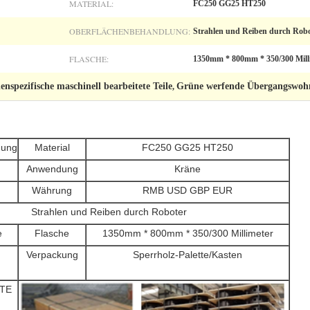
MATERIAL:
FC250 GG25 HT250
OBERFLÄCHENBEHANDLUNG:
Strahlen und Reiben durch Rob
FLASCHE:
1350mm * 800mm * 350/300 Mill
nspezifische maschinell bearbeitete Teile
Grüne werfende Übergangswo
,
nung
Material
FC250 GG25 HT250
Anwendung
Kräne
Währung
RMB USD GBP EUR
Strahlen und Reiben durch Roboter
e
Flasche
1350mm * 800mm * 350/300 Millimeter
Verpackung
Sperrholz-Palette/Kasten
TE