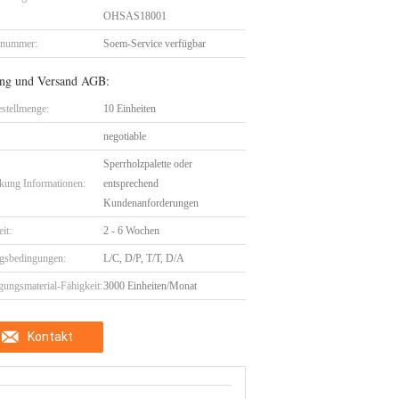
OHSAS18001
lnummer:
Soem-Service verfügbar
ng und Versand AGB:
stellmenge:
10 Einheiten
negotiable
Sperrholzpalette oder
kung Informationen:
entsprechend
Kundenanforderungen
eit:
2 - 6 Wochen
gsbedingungen:
L/C, D/P, T/T, D/A
gungsmaterial-Fähigkeit:
3000 Einheiten/Monat
Kontakt