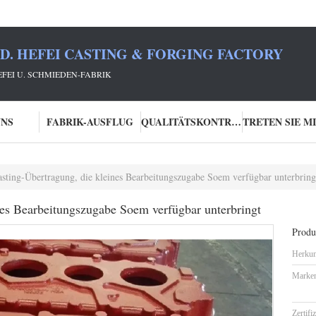
TD. HEFEI CASTING & FORGING FACTORY
HEFEI U. SCHMIEDEN-FABRIK
UNS
FABRIK-AUSFLUG
QUALITÄTSKONTROLLE
sting-Übertragung, die kleines Bearbeitungszugabe Soem verfügbar unterbring
nes Bearbeitungszugabe Soem verfügbar unterbringt
Produk
Herkun
Marke
Zertifi