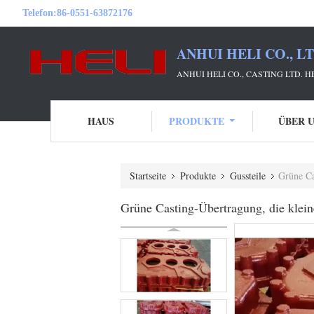
Telefon:
86-0551-63872176
ANHUI HELI CO., L
ANHUI HELI CO., CASTING LTD. 
HAUS
PRODUKTE
ÜBER 
Startseite
Produkte
Gussteile
Grüne Ca
Grüne Casting-Übertragung, die klei