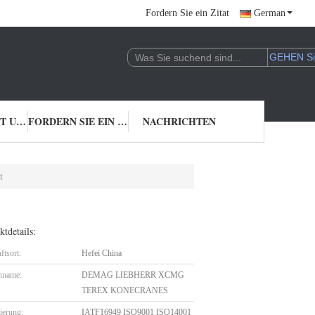
Fordern Sie ein Zitat
German
TRETEN SIE MIT UNS IN VERBINDUNG
FORDERN SIE EIN ZITAT
NACHRICHTEN
t
tdetails:
ftsort:
Hefei China
nname:
DEMAG LIEBHERR XCMG
TEREX KONECRANES
zierung:
IATF16949 ISO9001 ISO14001