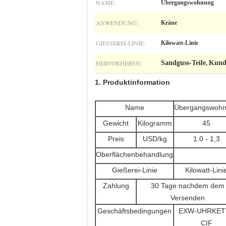
NAME:
Übergangswohnung
ANWENDUNG:
Kräne
GIESSEREI-LINIE:
Kilowatt-Linie
HERVORHEBEN:
Sandguss-Teile
Kunde
,
1. Produktinformation
Name
Übergangswoh
Gewicht
Kilogramm
45
Preis
USD/kg
1.0 - 1,3
Oberflächenbehandlung
Gießerei-Linie
Kilowatt-Lini
Zahlung
30 Tage nachdem dem
Versenden
Geschäftsbedingungen
EXW-UHRKET
CIF