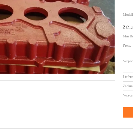
Model
Zahlu
Min Be
Preis:
Verpac
Lieferz
Zahlun
Versor