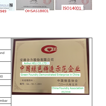
und
00
hmbar