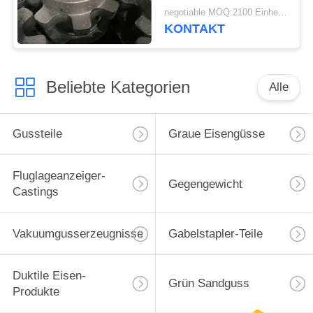
verfügbar
negotiable MOQ:2100 Einheiten
KONTAKT
Beliebte Kategorien
Alle
Gussteile
Graue Eisengüsse
Fluglageanzeiger-
Gegengewicht
Castings
Vakuumgusserzeugnisse
Gabelstapler-Teile
Duktile Eisen-
Grün Sandguss
Produkte