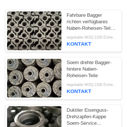
SITEMAP
Fahrbare Bagger
richten verfügbares
PRIVACY
Naben-Roheisen-Teile
Soem auf
POLICY
negotiable MOQ:2100 Einheiten
KONTAKT
Soem drehte Bagger-
hintere Naben-
Roheisen-Teile
negotiable MOQ:2100 Einheiten
KONTAKT
Duktiler Eisenguss-
Drehzapfen-Kappe
Soem-Service