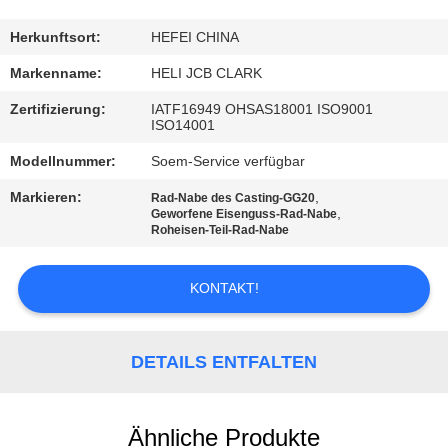
TRETEN
Herkunftsort:
HEFEI CHINA
SIE
Markenname:
HELI JCB CLARK
MIT
Zertifizierung:
IATF16949 OHSAS18001 ISO9001
ISO14001
UNS
Modellnummer:
Soem-Service verfügbar
IN
VERBINDUNG
Markieren:
,
Rad-Nabe des Casting-GG20
,
Geworfene Eisenguss-Rad-Nabe
Roheisen-Teil-Rad-Nabe
NACHRICHTEN
KONTAKT!
FORDERN
SIE
DETAILS ENTFALTEN
EIN
ZITAT
Ähnliche Produkte