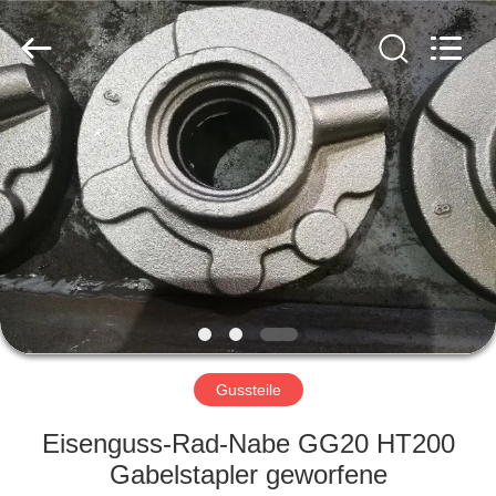
&
Forging
Factory.
All
Rights
Reserved.
Developed
by
HAUS
ECER
PRODUKTE
ÜBER
UNS
FABRIK-
AUSFLUG
Gussteile
Eisenguss-Rad-Nabe GG20 HT200
QUALITÄTSKONTROLLE
Gabelstapler geworfene