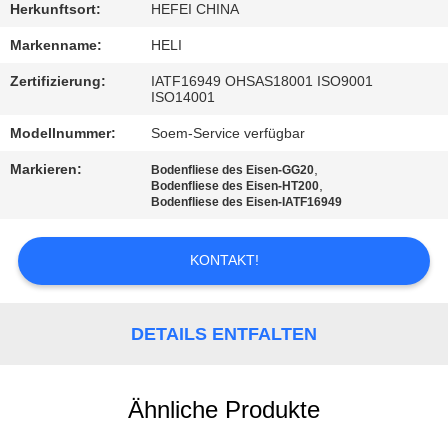
Herkunftsort:
HEFEI CHINA
TRETEN
Markenname:
HELI
SIE
Zertifizierung:
IATF16949 OHSAS18001 ISO9001
MIT
ISO14001
UNS
Modellnummer:
Soem-Service verfügbar
IN
Markieren:
,
Bodenfliese des Eisen-GG20
,
Bodenfliese des Eisen-HT200
VERBINDUNG
Bodenfliese des Eisen-IATF16949
NACHRICHTEN
KONTAKT!
FORDERN
DETAILS ENTFALTEN
SIE
EIN
Ähnliche Produkte
ZITAT