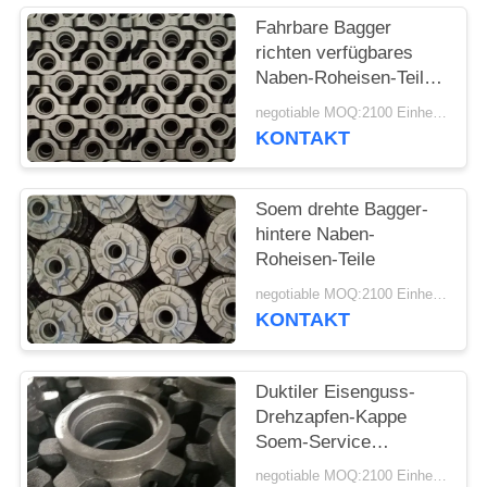
Fahrbare Bagger
SITEMAP
richten verfügbares
Naben-Roheisen-Teile
Soem auf
PRIVACY
negotiable MOQ:2100 Einheiten
KONTAKT
POLICY
Soem drehte Bagger-
hintere Naben-
Roheisen-Teile
negotiable MOQ:2100 Einheiten
KONTAKT
Duktiler Eisenguss-
Drehzapfen-Kappe
Soem-Service
verfügbar
negotiable MOQ:2100 Einheiten