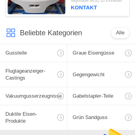
negotiable MOQ:10 Einheiten
Erntemaschinen
KONTAKT
Beliebte Kategorien
Alle
Gussteile
Graue Eisengüsse
Fluglageanzeiger-
Gegengewicht
Castings
Vakuumgusserzeugnisse
Gabelstapler-Teile
Duktile Eisen-
Grün Sandguss
Produkte