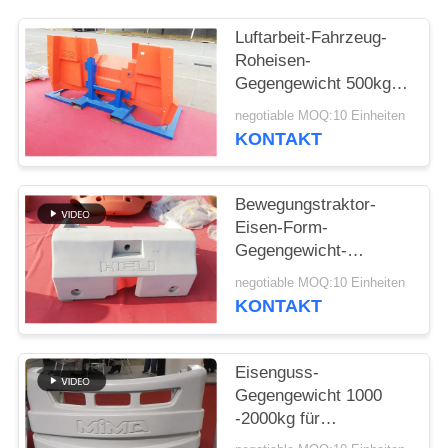
SITEMAP
Luftarbeit-Fahrzeug-
Roheisen-
Gegengewicht 500kg -
PRIVACY
Gewicht 15000kg für
negotiable MOQ:10 Einheiten
Industrie
POLICY
KONTAKT
Bewegungstraktor-
Eisen-Form-
Gegengewicht-
Kompaktbauweise
negotiable MOQ:10 Einheiten
Soem-Service ISO9001
KONTAKT
Eisenguss-
Gegengewicht 1000
-2000kg für
Forstwirtschafts-Bahn-