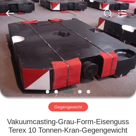
Casting
&
Forging
Factory.
All
Rights
Reserved.
Developed
HAUS
by
ECER
PRODUKTE
ÜBER
UNS
FABRIK-
AUSFLUG
Gegengewicht
Vakuumcasting-Grau-Form-Eisenguss
QUALITÄTSKONTROLLE
Terex 10 Tonnen-Kran-Gegengewicht