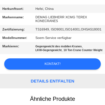
TRETEN
Herkunftsort:
Hefei, China
SIE
Markenname:
DEMAG LIEBHERR XCMG TEREX
KONECRANES
MIT
Zertifizierung:
TS16949, ISO9001,ISO14001,OHSAS18001
UNS
Modellnummer:
Soem-Service verfügbar
IN
VERBINDUNG
Markieren:
,
Gegengewicht des mobilen Kranes
,
LKW-Gegengewicht
10 Ton Crane Counter Weight
NACHRICHTEN
KONTAKT!
FORDERN
DETAILS ENTFALTEN
SIE
EIN
Ähnliche Produkte
ZITAT