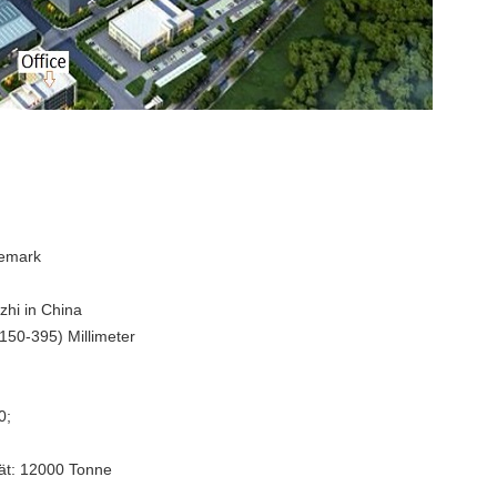
nemark
zhi in China
(150-395) Millimeter
0;
tät: 12000 Tonne