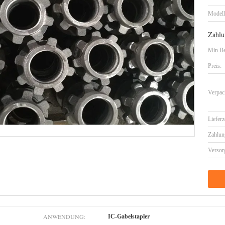
Model
Zahlu
Min Be
Preis:
Verpac
Lieferz
Zahlun
Versor
ANWENDUNG:
IC-Gabelstapler