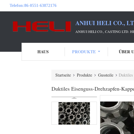
Telefon:
86-0551-63872176
ANHUI HELI CO., L
ANHUI HELI CO., CASTING LTD. 
HAUS
PRODUKTE
ÜBER 
Startseite
Produkte
Gussteile
Duktiles
Duktiles Eisenguss-Drehzapfen-Kapp