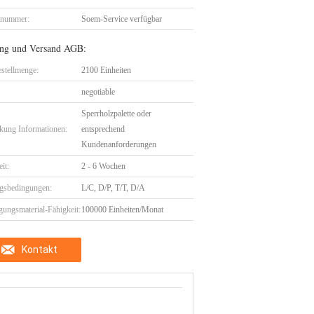
lnummer:
Soem-Service verfügbar
ng und Versand AGB:
stellmenge:
2100 Einheiten
negotiable
Sperrholzpalette oder
kung Informationen:
entsprechend
Kundenanforderungen
eit:
2 - 6 Wochen
gsbedingungen:
L/C, D/P, T/T, D/A
gungsmaterial-Fähigkeit:
100000 Einheiten/Monat
Kontakt