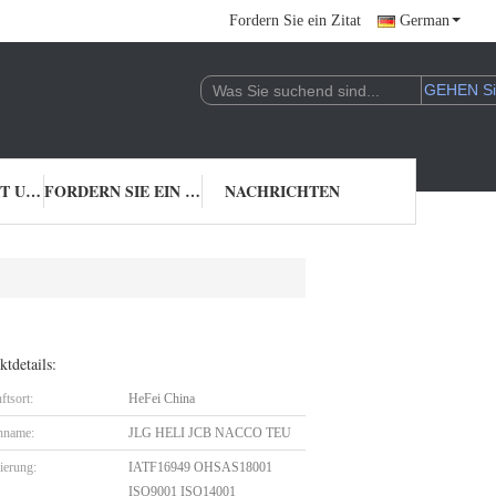
Fordern Sie ein Zitat
German
TRETEN SIE MIT UNS IN VERBINDUNG
FORDERN SIE EIN ZITAT
NACHRICHTEN
tdetails:
ftsort:
HeFei China
nname:
JLG HELI JCB NACCO TEU
zierung:
IATF16949 OHSAS18001
ISO9001 ISO14001