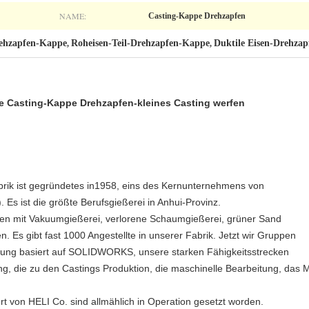
NAME:
Casting-Kappe Drehzapfen
rehzapfen-Kappe
Roheisen-Teil-Drehzapfen-Kappe
Duktile Eisen-Drehza
,
,
ie Casting-Kappe Drehzapfen-kleines Casting werfen
k ist gegründetes in1958, eins des Kernunternehmens von
Es ist die größte Berufsgießerei in Anhui-Provinz.
rten mit Vakuumgießerei, verlorene Schaumgießerei, grüner Sand
n. Es gibt fast 1000 Angestellte in unserer Fabrik. Jetzt wir Gruppen
igung basiert auf SOLIDWORKS, unsere starken Fähigkeitsstrecken
, die zu den Castings Produktion, die maschinelle Bearbeitung, das 
ert von HELI Co. sind allmählich in Operation gesetzt worden.