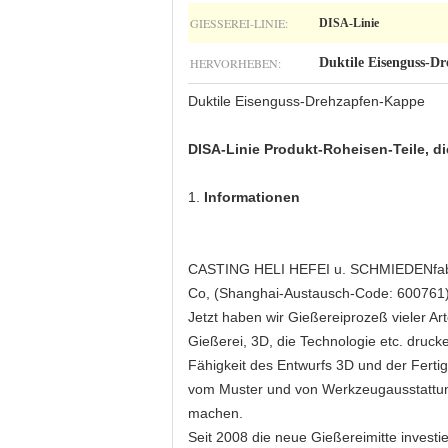
GIESSEREI-LINIE:
DISA-Linie
HERVORHEBEN:
Duktile Eisenguss-D
Duktile Eisenguss-Drehzapfen-Kappe
DISA-Linie Produkt-Roheisen-Teile, d
1.
Informationen
CASTING HELI HEFEI u. SCHMIEDENfabri
Co, (Shanghai-Austausch-Code: 600761). 
Jetzt haben wir Gießereiprozeß vieler A
Gießerei, 3D, die Technologie etc. drucke
Fähigkeit des Entwurfs 3D und der Fert
vom Muster und von Werkzeugausstattung
machen.
Seit 2008 die neue Gießereimitte investi