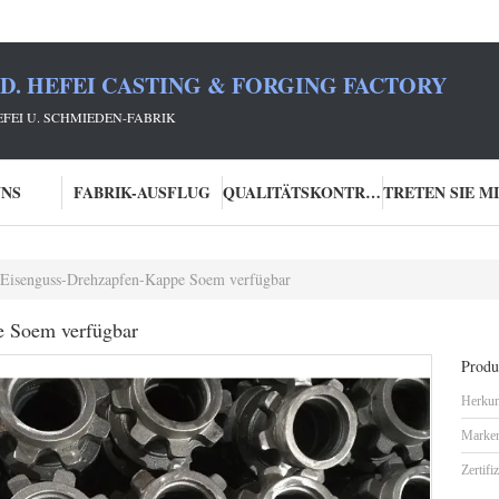
TD. HEFEI CASTING & FORGING FACTORY
HEFEI U. SCHMIEDEN-FABRIK
UNS
FABRIK-AUSFLUG
QUALITÄTSKONTROLLE
 Eisenguss-Drehzapfen-Kappe Soem verfügbar
e Soem verfügbar
Produk
Herkun
Marke
Zertifi