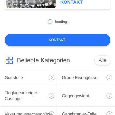
KONTAKT
26
loading...
Harz-Sandguss
KONTAKT!
Beliebte Kategorien
Alle
16
Verlorene Schaum-
Gussteile
Graue Eisengüsse
Castings
Fluglageanzeiger-
Gegengewicht
Castings
Vakuumgusserzeugnisse
Gabelstapler-Teile