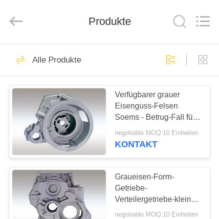
&
Forging
Factory.
Produkte
All
Rights
Reserved.
Developed
by
HAUS
56
ECER
Alle Produkte
Gussteile
PRODUKTE
Verfügbarer grauer
Eisenguss-Felsen
ÜBER
Soems - Betrug-Fall für
UNS
Gabelstapler
negotiable MOQ:10 Einheiten
KONTAKT
23
FABRIK-
AUSFLUG
Graueisen-Form-
Graue Eisengüsse
Getriebe-
Verteilergetriebe-kleine
QUALITÄTSKONTROLLE
Bearbeitungszugabe
negotiable MOQ:10 Einheiten