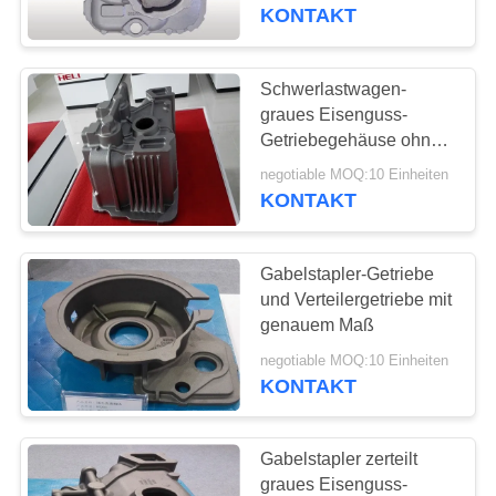
KONTAKT
TRETEN
SIE
Schwerlastwagen-
12
MIT
graues Eisenguss-
Fluglageanzeiger-
Getriebegehäuse ohne
UNS
Klimadruck
Castings
negotiable MOQ:10 Einheiten
IN
KONTAKT
VERBINDUNG
Gabelstapler-Getriebe
NACHRICHTEN
und Verteilergetriebe mit
genauem Maß
49
FORDERN
negotiable MOQ:10 Einheiten
KONTAKT
SIE
Gegengewicht
EIN
Gabelstapler zerteilt
ZITAT
graues Eisenguss-