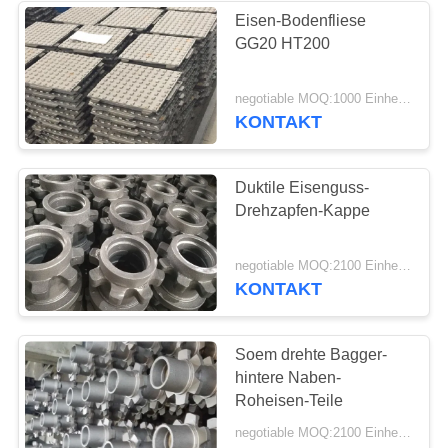
Eisen-Bodenfliese
GG20 HT200
17
Duktile Eisen-
negotiable MOQ:1000 Einheiten
KONTAKT
Produkte
Duktile Eisenguss-
Drehzapfen-Kappe
25
negotiable MOQ:2100 Einheiten
KONTAKT
Grün Sandguss
Soem drehte Bagger-
hintere Naben-
Roheisen-Teile
negotiable MOQ:2100 Einheiten