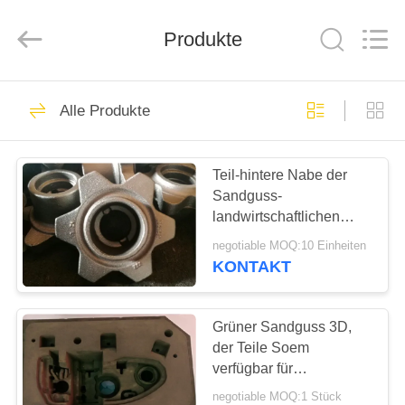
&
Forging
Factory.
Produkte
All
Rights
Reserved.
Developed
by
HAUS
56
ECER
Alle Produkte
Gussteile
PRODUKTE
Teil-hintere Nabe der
Sandguss-
ÜBER
landwirtschaftlichen
UNS
Maschinen mit Ductilt-
negotiable MOQ:10 Einheiten
Eisen-Material
KONTAKT
23
FABRIK-
AUSFLUG
Grüner Sandguss 3D,
Graue Eisengüsse
der Teile Soem
verfügbar für
QUALITÄTSKONTROLLE
landwirtschaftliche
negotiable MOQ:1 Stück