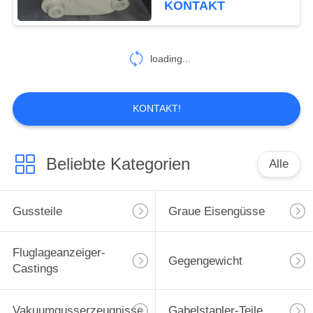
KONTAKT
26
loading...
Harz-Sandguss
KONTAKT!
Beliebte Kategorien
Alle
16
Verlorene Schaum-
Gussteile
Graue Eisengüsse
Castings
Fluglageanzeiger-
Gegengewicht
Castings
Vakuumgusserzeugnisse
Gabelstapler-Teile