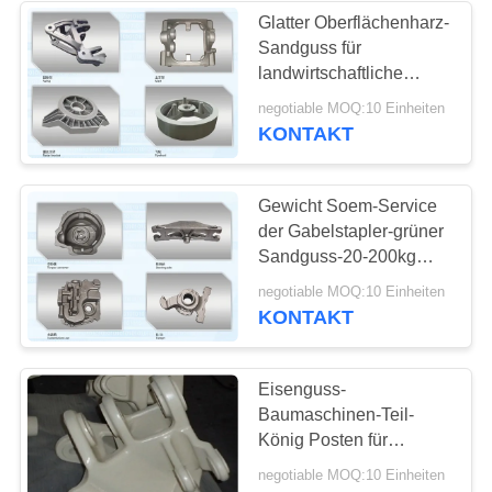
Glatter Oberflächenharz-
Sandguss für
17
landwirtschaftliche
Duktile Eisen-
Maschinerie ISO-
negotiable MOQ:10 Einheiten
Zertifikat
KONTAKT
Produkte
Gewicht Soem-Service
der Gabelstapler-grüner
Sandguss-20-200kg
verfügbar
25
negotiable MOQ:10 Einheiten
KONTAKT
Grün Sandguss
Eisenguss-
Baumaschinen-Teil-
König Posten für
Minibagger
negotiable MOQ:10 Einheiten