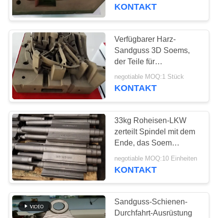
Maschinerie druckt
KONTAKT
TRETEN
SIE
Verfügbarer Harz-
12
MIT
Sandguss 3D Soems,
Fluglageanzeiger-
der Teile für
UNS
Baumaschinen druckt
Castings
negotiable MOQ:1 Stück
IN
KONTAKT
VERBINDUNG
33kg Roheisen-LKW
NACHRICHTEN
zerteilt Spindel mit dem
Ende, das Soem
49
verfügbar malt
FORDERN
negotiable MOQ:10 Einheiten
KONTAKT
SIE
Gegengewicht
EIN
Sandguss-Schienen-
ZITAT
Durchfahrt-Ausrüstung