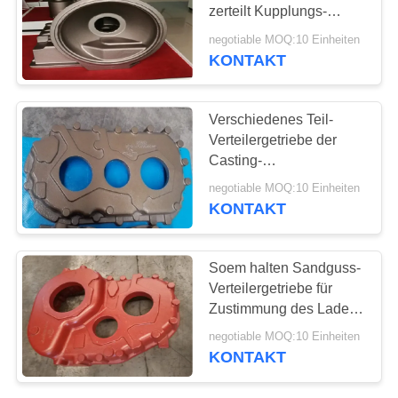
zerteilt Kupplungs-
SITEMAP
Kasten mit glatter
negotiable MOQ:10 Einheiten
Oberfläche
KONTAKT
33
PRIVACY
Vakuumgusserzeugniss
POLICY
Verschiedenes Teil-
Verteilergetriebe der
Casting-
landwirtschaftlichen
negotiable MOQ:10 Einheiten
Maschinen mit glatter
KONTAKT
Oberfläche
30
Soem halten Sandguss-
Verteilergetriebe für
Gabelstapler-Teile
Zustimmung des Lader-
IATF16949 instand
negotiable MOQ:10 Einheiten
KONTAKT