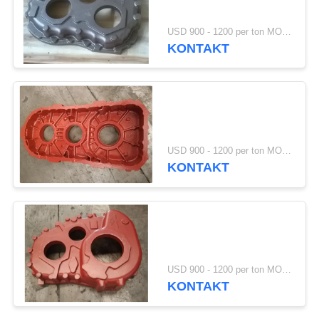
SITEMAP
USD 900 - 1200 per ton MOQ:10 Einheiten
KONTAKT
33
PRIVACY
Vakuumgusserzeugniss
POLICY
USD 900 - 1200 per ton MOQ:10 Einheiten
KONTAKT
30
Gabelstapler-Teile
USD 900 - 1200 per ton MOQ:10 Einheiten
KONTAKT