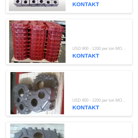
KONTAKT
TRETEN
SIE
12
MIT
Fluglageanzeiger-
UNS
Castings
USD 900 - 1200 per ton MOQ:10 Einheiten
IN
KONTAKT
VERBINDUNG
NACHRICHTEN
49
FORDERN
USD 900 - 1200 per ton MOQ:10 Einheiten
KONTAKT
SIE
Gegengewicht
EIN
ZITAT