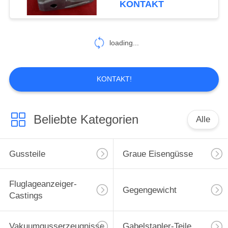
KONTAKT
26
loading...
Harz-Sandguss
KONTAKT!
Beliebte Kategorien
Alle
16
Verlorene Schaum-
Gussteile
Graue Eisengüsse
Castings
Fluglageanzeiger-
Gegengewicht
Castings
Vakuumgusserzeugnisse
Gabelstapler-Teile