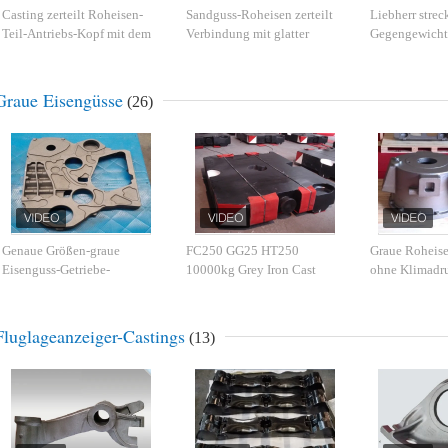
Casting zerteilt Roheisen-
Sandguss-Roheisen zerteilt
Liebherr strec
Teil-Antriebs-Kopf mit dem
Verbindung mit glatter
Gegengewicht
Ende, das genaues Maß malt
Oberfläche für
Gusserzeugni
landwirtschaftliche
Kilogramm
Maschinerie
Graue Eisengüsse
(26)
Genaue Größen-graue
FC250 GG25 HT250
Graue Roheis
Eisenguss-Getriebe-
10000kg Grey Iron Cast
ohne Klimadru
Strahlenen-
Counterweight
Baumaschine
Oberflächenbehandlung
Fluglageanzeiger-Castings
(13)