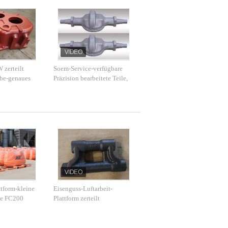
zerteilt
Soem-Service-verfügbare
ebe-genaues
Präzision bearbeitete Teile,
alerei
Lenkachse des LKW-63kg
maschinell
ttform-kleine
Eisenguss-Luftarbeit-
e FC200
Plattform zerteilt
Verbindungs-hohe Casting-
Qualität mit PPMs 1000