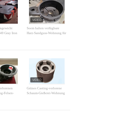
ngewicht
Soem halten verfügbare
9 Gray Iron
Harz-Sandguss-Wohnung für
Bagger instand
erlorenen
Grünes Casting-verlorene
g-Felsen-
Schaum-Gießerei-Wohnung
 für
für landwirtschaftliche
 instand
Maschinerie