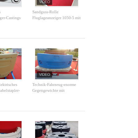
s
Sandguss-Rolle
ger-Castings
Fluglageanzeiger 1050-5 mit
e Maß-
hochfestem und Härte
ndwirtschaftliche
tt
ektrisches
Technik-Fahrzeug-enorme
abelstapler-
Gegengewichte mit
t-FC150 GG15
Endmalerei-Lieferung
d
rechtzeitig