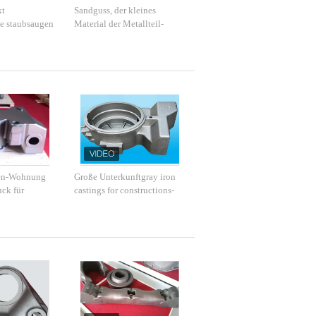
kt
Sandguss, der kleines
e staubsaugen
Material der Metallteil-
sse 10000
FC250 GG25 HT250 für
Gabelstapler-Bahn wirft
en-Wohnung
Große Unterkunftgray iron
ck für
castings for constructions-
n
Maschinerie