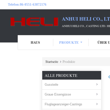
Telefon:
86-0551-63872176
ANHUI HELI CO., L
ANHUI HELI CO., CASTING LTD. 
HAUS
PRODUKTE
ÜBER 
Startseite
Produkte
ALLE PRODUKTE
Gussteile
Graue Eisengüsse
Fluglageanzeiger-Castings