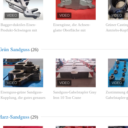
Bagger-duktiles Eisen-
Eisengüsse, die Achsen-
Grüner Casting
Produkt-Schwingen mit
glatte Oberfläche mit
Antriebs-Kopf 
Strahlenen-
genauem Maß steuern
Technik der M
Oberflächenbehandlung
Grün Sandguss
(26)
Eisenguss-grüne Sandguss-
Sandguss-Gabelstapler Gray
Zustimmung d
Kupplung, die gutes genaues
Iron 10 Ton Crane
Gabelstapler-
Oberflächenmaß wirft
Counterweight
Sandguss-IAT
ISO9001 ISO
Harz-Sandguss
(29)