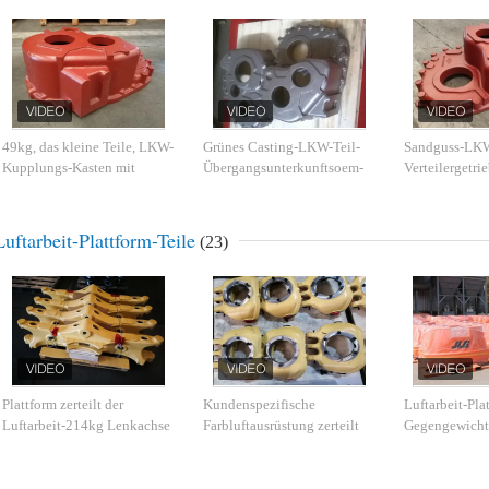
49kg, das kleine Teile, LKW-
Grünes Casting-LKW-Teil-
Sandguss-LKW 
Kupplungs-Kasten mit
Übergangsunterkunftsoem-
Verteilergetri
glatter Oberfläche wirft
Service verfügbar
Maß mit Endm
Luftarbeit-Plattform-Teile
(23)
Plattform zerteilt der
Kundenspezifische
Luftarbeit-Pla
Luftarbeit-214kg Lenkachse
Farbluftausrüstung zerteilt
Gegengewicht
ohne Klimadruck
Casting-Knöchel mit 1-
GG20 HT200
jähriger Garantie