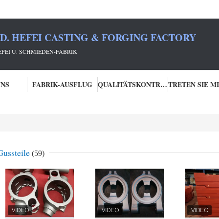
TD. HEFEI CASTING & FORGING FACTORY
HEFEI U. SCHMIEDEN-FABRIK
UNS
FABRIK-AUSFLUG
QUALITÄTSKONTROLLE
Gussteile
(59)