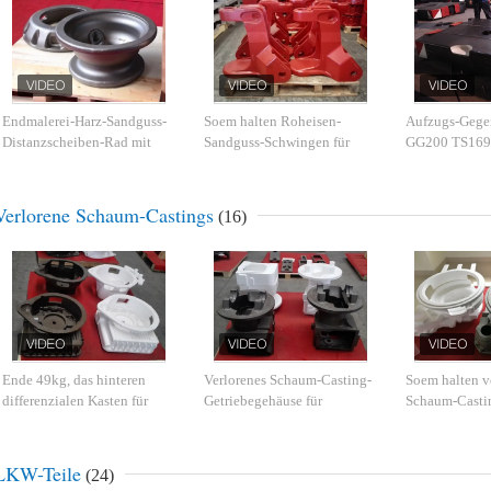
Endmalerei-Harz-Sandguss-
Soem halten Roheisen-
Aufzugs-Gege
Distanzscheiben-Rad mit
Sandguss-Schwingen für
GG200 TS1694
genauem Maß
Baumaschinen instand
10000kg
Verlorene Schaum-Castings
(16)
Ende 49kg, das hinteren
Verlorenes Schaum-Casting-
Soem halten v
differenzialen Kasten für
Getriebegehäuse für
Schaum-Castin
fahrbare Bagger malt
Gabelstapler mit Endmalerei
Betrug-Kasten
Baumaschinen
LKW-Teile
(24)