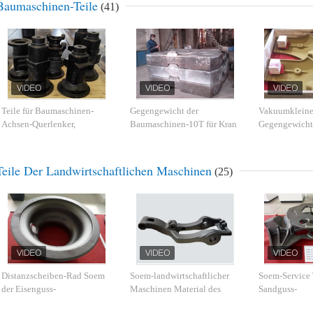
Baumaschinen-Teile
(41)
Teile für Baumaschinen-
Gegengewicht der
Vakuumklein
Achsen-Querlenker,
Baumaschinen-10T für Kran
Gegengewicht
kundenspezifisches
Roheisen der hohen Qualität
Teile Der Landwirtschaftlichen Maschinen
(25)
Distanzscheiben-Rad Soem
Soem-landwirtschaftlicher
Soem-Service T
der Eisenguss-
Maschinen Material des
Sandguss-
landwirtschaftlichen
Teil-Spannarm-FCD550
landwirtschaft