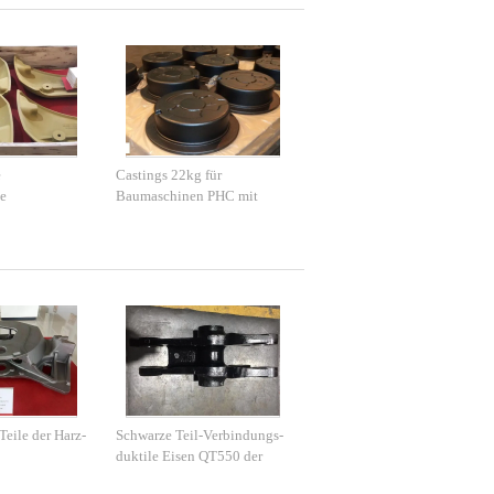
e
Castings 22kg für
e
Baumaschinen PHC mit
ausgezeichneter
Endbeschichtung
eile der Harz-
Schwarze Teil-Verbindungs-
duktile Eisen QT550 der
lichen
Farblandwirtschaftlichen