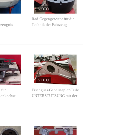
-
Rad-Gegengewicht für die
zeugnis-
Technik der Fahrzeug-
r kompakten
Technik-Maschinerie
 für
Eisenguss-Gabelstapler-Teile
Lenkachse
UNTERSTÜTZUNG mit der
uck
kleinen Menge annehmbar