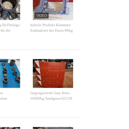
-Di-Fittings-
duktile Produkt-Klammer-
für die
Endmalerei des Eisen-96kg
aschinerie
für die Technik der
Maschinerie
er
Gegengewicht Gray Irons
grüne
10000kg Sandguss-GG150
F16949
14001